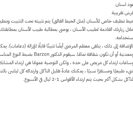
ود اسنان
رش تقريبية
يط تنظيف خاص للأسنان (مثل الخيط الفائق) يتم تثبيته تحت التثبيت وتنظيف
لال زيارتك القادمة لطبيب الأسنان ، يوصى بمطالبة طبيب الأسنان بمطابقتك
ستخدامه.
الإضافة إلى ذلك ، يتلقى معظم المرضى أيضًا تثبيتًا قابلًا للإزالة (دعامات). 
ومعدنية أو أن تكون شفافة تمامًا. سي
ساعات ارتداء كل مريض على حدة ، ولكن التوصية عمومًا هي ارتداء المشابك كل 
يء طبيعيًا ومستقرًا نسبيًا ، يمكنك عادةً تقليل التآكل وارتدائه كل ليلتين بالت
تآكل بشكل أكبر بحيث يتم ارتداء الأقواس 1-2 ليال في الأسبوع.