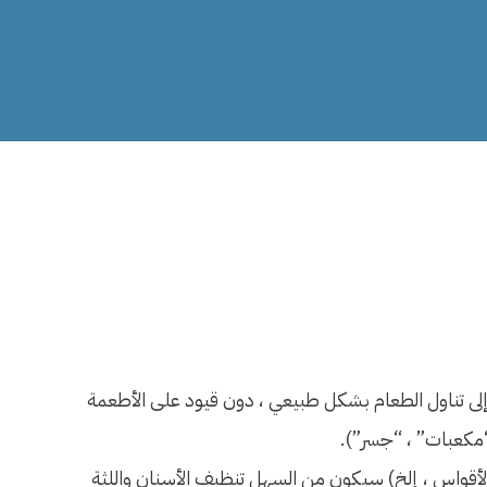
 إلى تناول الطعام بشكل طبيعي ، دون قيود على الأطعمة
م(“مكعبات” ، “جسر”).
 الأقواس ، إلخ) سيكون من السهل تنظيف الأسنان واللثة